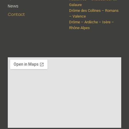
Galaure
News
Drôme des Collines – Romans
Contact
– Valence
Drôme – Ardèche – Isère –
Rhône-Alpes