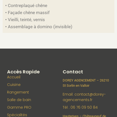
• Contreplaqué chêne
• Façade chêne massif
• Vieilli, teinté, vernis
• Assemblage à domino (invisible)
Accès Rapide
Contact
Accueil
DOREY AGENCEMENT – 26210
Cuisine
St Sorlin en Valloir
Rangement
Email: contact@dorey-
Salle de bain
agencements.fr
Gamme PRO
Tél : 06 76 09 50 84
Spécialités
Hauterives – Châteauneuf de